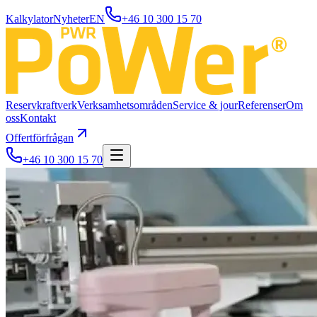
Kalkylator
Nyheter
EN
+46 10 300 15 70
Reservkraftverk
Verksamhetsområden
Service & jour
Referenser
Om
oss
Kontakt
Offertförfrågan
+46 10 300 15 70