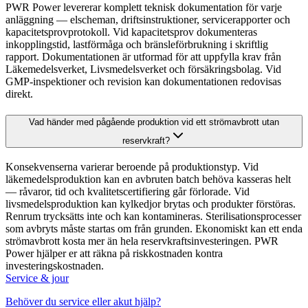
PWR Power levererar komplett teknisk dokumentation för varje
anläggning — elscheman, driftsinstruktioner, servicerapporter och
kapacitetsprovprotokoll. Vid kapacitetsprov dokumenteras
inkopplingstid, lastförmåga och bränsleförbrukning i skriftlig
rapport. Dokumentationen är utformad för att uppfylla krav från
Läkemedelsverket, Livsmedelsverket och försäkringsbolag. Vid
GMP-inspektioner och revision kan dokumentationen redovisas
direkt.
Vad händer med pågående produktion vid ett strömavbrott utan
reservkraft?
Konsekvenserna varierar beroende på produktionstyp. Vid
läkemedelsproduktion kan en avbruten batch behöva kasseras helt
— råvaror, tid och kvalitetscertifiering går förlorade. Vid
livsmedelsproduktion kan kylkedjor brytas och produkter förstöras.
Renrum trycksätts inte och kan kontamineras. Sterilisationsprocesser
som avbryts måste startas om från grunden. Ekonomiskt kan ett enda
strömavbrott kosta mer än hela reservkraftsinvesteringen. PWR
Power hjälper er att räkna på riskkostnaden kontra
investeringskostnaden.
Service & jour
Behöver du service eller akut hjälp?