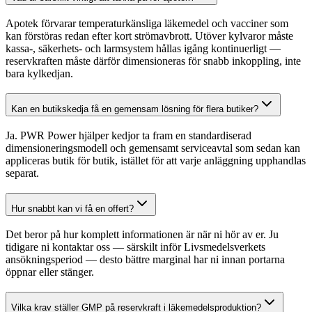
Apotek förvarar temperaturkänsliga läkemedel och vacciner som
kan förstöras redan efter kort strömavbrott. Utöver kylvaror måste
kassa-, säkerhets- och larmsystem hållas igång kontinuerligt —
reservkraften måste därför dimensioneras för snabb inkoppling, inte
bara kylkedjan.
Kan en butikskedja få en gemensam lösning för flera butiker?
Ja. PWR Power hjälper kedjor ta fram en standardiserad
dimensioneringsmodell och gemensamt serviceavtal som sedan kan
appliceras butik för butik, istället för att varje anläggning upphandlas
separat.
Hur snabbt kan vi få en offert?
Det beror på hur komplett informationen är när ni hör av er. Ju
tidigare ni kontaktar oss — särskilt inför Livsmedelsverkets
ansökningsperiod — desto bättre marginal har ni innan portarna
öppnar eller stänger.
Vilka krav ställer GMP på reservkraft i läkemedelsproduktion?