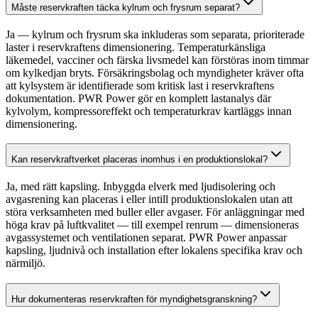
Måste reservkraften täcka kylrum och frysrum separat?
Ja — kylrum och frysrum ska inkluderas som separata, prioriterade
laster i reservkraftens dimensionering. Temperaturkänsliga
läkemedel, vacciner och färska livsmedel kan förstöras inom timmar
om kylkedjan bryts. Försäkringsbolag och myndigheter kräver ofta
att kylsystem är identifierade som kritisk last i reservkraftens
dokumentation. PWR Power gör en komplett lastanalys där
kylvolym, kompressoreffekt och temperaturkrav kartläggs innan
dimensionering.
Kan reservkraftverket placeras inomhus i en produktionslokal?
Ja, med rätt kapsling. Inbyggda elverk med ljudisolering och
avgasrening kan placeras i eller intill produktionslokalen utan att
störa verksamheten med buller eller avgaser. För anläggningar med
höga krav på luftkvalitet — till exempel renrum — dimensioneras
avgassystemet och ventilationen separat. PWR Power anpassar
kapsling, ljudnivå och installation efter lokalens specifika krav och
närmiljö.
Hur dokumenteras reservkraften för myndighetsgranskning?