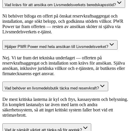
Vad krävs för att ansöka om Livsmedelsverkets beredskapsstöd?
Ni behöver bifoga en offert på önskat reservkraftsaggregat och
installation, ange sökt belopp, och godkänna stödets villkor. PWR
Power tar fram offerten — resten av ansökan sköter ni själva via
Livsmedelsverkets e-tjänst.
Hjälper PWR Power med hela ansökan till Livsmedelsverket?
Nej. Vi tar fram det tekniska underlaget — offerten på
reservkraftsaggregat och installation som krävs för ansökan. Själva
ansökan, inklusive juridiska villkor och e-tjänsten, är butikens eller
firmatecknarens eget ansvar.
Vad behöver en livsmedelsbutik täcka med reservkraft?
De mest kritiska lasterna är kyl och frys, kassasystem och belysning.
En komplett lastanalys tar även med larm och andra
säkerhetssystem, så att inget kritiskt system faller bort vid ett
strömavbrott.
Vad är särskilt viktigt att tänka på för apotek?