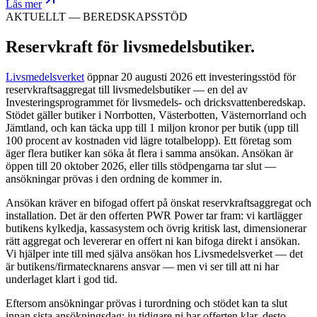
Läs mer
AKTUELLT — BEREDSKAPSSTÖD
Reservkraft för livsmedelsbutiker
.
Livsmedelsverket
öppnar 20 augusti 2026 ett investeringsstöd för
reservkraftsaggregat till livsmedelsbutiker — en del av
Investeringsprogrammet för livsmedels- och dricksvattenberedskap.
Stödet gäller butiker i Norrbotten, Västerbotten, Västernorrland och
Jämtland, och kan täcka upp till 1 miljon kronor per butik (upp till
100 procent av kostnaden vid lägre totalbelopp). Ett företag som
äger flera butiker kan söka åt flera i samma ansökan. Ansökan är
öppen till 20 oktober 2026, eller tills stödpengarna tar slut —
ansökningar prövas i den ordning de kommer in.
Ansökan kräver en bifogad offert på önskat reservkraftsaggregat och
installation. Det är den offerten PWR Power tar fram: vi kartlägger
butikens kylkedja, kassasystem och övrig kritisk last, dimensionerar
rätt aggregat och levererar en offert ni kan bifoga direkt i ansökan.
Vi hjälper inte till med själva ansökan hos Livsmedelsverket — det
är butikens/firmatecknarens ansvar — men vi ser till att ni har
underlaget klart i god tid.
Eftersom ansökningar prövas i turordning och stödet kan ta slut
innan sista ansökningsdag: ju tidigare ni har offerten klar, desto