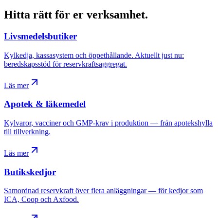
Hitta rätt för er verksamhet
.
Livsmedelsbutiker
Kylkedja, kassasystem och öppethållande. Aktuellt just nu:
beredskapsstöd för reservkraftsaggregat.
Läs mer
Apotek & läkemedel
Kylvaror, vacciner och GMP-krav i produktion — från apotekshylla
till tillverkning.
Läs mer
Butikskedjor
Samordnad reservkraft över flera anläggningar — för kedjor som
ICA, Coop och Axfood.