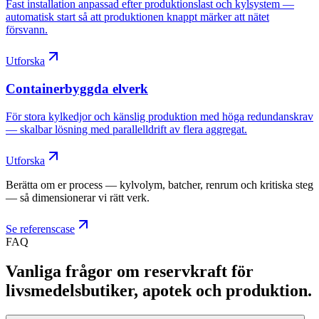
Fast installation anpassad efter produktionslast och kylsystem —
automatisk start så att produktionen knappt märker att nätet
försvann.
Utforska
Containerbyggda elverk
För stora kylkedjor och känslig produktion med höga redundanskrav
— skalbar lösning med parallelldrift av flera aggregat.
Utforska
Berätta om er process — kylvolym, batcher, renrum och kritiska steg
— så dimensionerar vi rätt verk.
Se referenscase
FAQ
Vanliga frågor om reservkraft för
livsmedelsbutiker, apotek och produktion
.