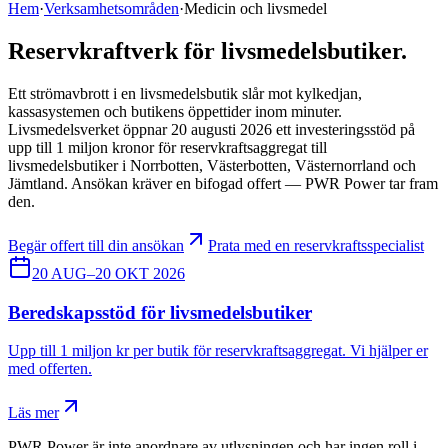
Hem
·
Verksamhetsområden
·
Medicin och livsmedel
Reservkraftverk för livsmedelsbutiker
.
Ett strömavbrott i en livsmedelsbutik slår mot kylkedjan,
kassasystemen och butikens öppettider inom minuter.
Livsmedelsverket öppnar 20 augusti 2026 ett investeringsstöd på
upp till 1 miljon kronor för reservkraftsaggregat till
livsmedelsbutiker i Norrbotten, Västerbotten, Västernorrland och
Jämtland. Ansökan kräver en bifogad offert — PWR Power tar fram
den.
Begär offert till din ansökan
Prata med en reservkraftsspecialist
20 AUG–20 OKT 2026
Beredskapsstöd för livsmedelsbutiker
Upp till 1 miljon kr per butik för reservkraftsaggregat. Vi hjälper er
med offerten.
Läs mer
PWR Power är inte anordnare av utlysningen och har ingen roll i