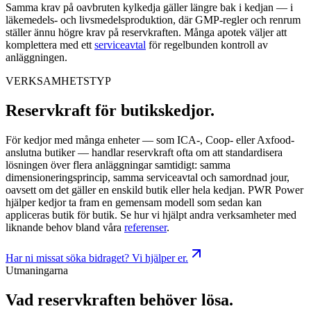
Samma krav på oavbruten kylkedja gäller längre bak i kedjan — i
läkemedels- och livsmedelsproduktion, där GMP-regler och renrum
ställer ännu högre krav på reservkraften. Många apotek väljer att
komplettera med ett
serviceavtal
för regelbunden kontroll av
anläggningen.
VERKSAMHETSTYP
Reservkraft för butikskedjor
.
För kedjor med många enheter — som ICA-, Coop- eller Axfood-
anslutna butiker — handlar reservkraft ofta om att standardisera
lösningen över flera anläggningar samtidigt: samma
dimensioneringsprincip, samma serviceavtal och samordnad jour,
oavsett om det gäller en enskild butik eller hela kedjan. PWR Power
hjälper kedjor ta fram en gemensam modell som sedan kan
appliceras butik för butik. Se hur vi hjälpt andra verksamheter med
liknande behov bland våra
referenser
.
Har ni missat söka bidraget? Vi hjälper er.
Utmaningarna
Vad reservkraften behöver lösa
.