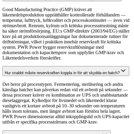
Good Manufacturing Practice (GMP) kräver att
läkemedelsproduktion upprätthåller kontrollerade förhållanden —
temperatur, lufttryck, luftkvalitet och processkontinuitet — även vid
strömavbrott. Renrum, kylrum och kritiska processutrustning måste
ha säker strömförsörjning. EU:s GMP-direktiv (2003/94/EG) ställer
krav på att produktionsanläggningar har dokumenterade rutiner för
driftstörningar, vilket i praktiken innebär reservkraft för kritiska
system. PWR Power bygger reservkraftlösningar med
dokumentation och kapacitetsprov som uppfyller GMP-krav och
Läkemedelsverkets föreskrifter.
Hur snabbt måste reservkraften koppla in för att skydda en batch?
Det beror på processtypen. Fermentering, sterilisering och andra
känsliga batcher kan påverkas redan vid ett avbrott på sekunder —
dessa processer kräver en kombination av UPS och snabbstartande
dieselaggregat. Kylkedjor för livsmedel och läkemedel klarar
vanligtvis ett kortare avbrott på 10–30 sekunder om temperaturen
hålls inom tolerans, men längre avbrott kan förstöra hela lagret.
PWR Power dimensionerar alltid inkopplingstid och UPS-kapacitet
utifrån er specifika processtolerans och GMP-krav.