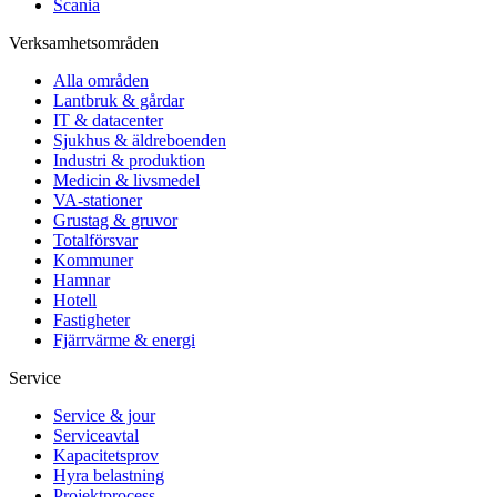
Scania
Verksamhetsområden
Alla områden
Lantbruk & gårdar
IT & datacenter
Sjukhus & äldreboenden
Industri & produktion
Medicin & livsmedel
VA-stationer
Grustag & gruvor
Totalförsvar
Kommuner
Hamnar
Hotell
Fastigheter
Fjärrvärme & energi
Service
Service & jour
Serviceavtal
Kapacitetsprov
Hyra belastning
Projektprocess