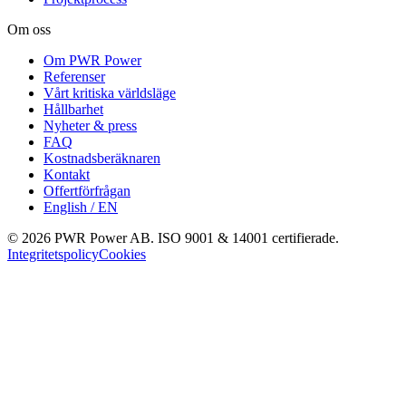
Om oss
Om PWR Power
Referenser
Vårt kritiska världsläge
Hållbarhet
Nyheter & press
FAQ
Kostnadsberäknaren
Kontakt
Offertförfrågan
English / EN
©
2026
PWR Power AB. ISO 9001 & 14001 certifierade.
Integritetspolicy
Cookies